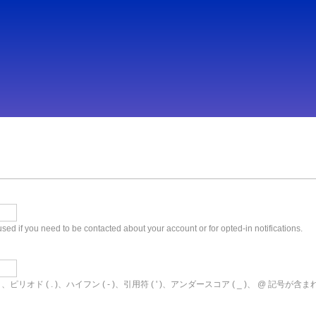
メ
イ
ン
コ
ン
テ
ン
ツ
に
移
動
used if you need to be contacted about your account or for opted-in notifications.
( . )、ハイフン ( - )、引用符 ( ' )、アンダースコア ( _ )、 @ 記号が含