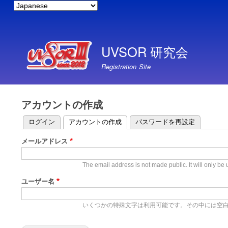
言
語
ユ
を
選
ー
択
UVSOR 研究会
ザ
し
ー
て
Registration Site
く
ア
だ
カ
さ
ウ
い
アカウントの作成
ン
ログイン
アカウントの作成
パスワードを再設定
ト
プ
メ
ラ
メールアドレス
ニ
イ
ュ
マ
The email address is not made public. It will only be 
ー
リ
ユーザー名
ー
タ
いくつかの特殊文字は利用可能です。その中には空白、ピリオド 
ブ